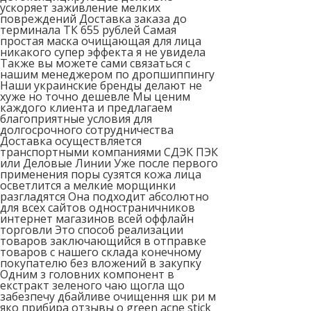
ускоряет заживление мелких
повреждений Доставка заказа до
терминала ТК 655 рублей Самая
простая маска очищающая для лица
никакого супер эффекта я не увидела
Также вы можете сами связаться с
нашим менеджером по дропшиппингу
Наши украинские бренды делают не
хуже но точно дешевле Мы ценим
каждого клиента и предлагаем
благоприятные условия для
долгосрочного сотрудничества
Доставка осуществляется
транспортными компаниями СДЭК ПЭК
или Деловые Линии Уже после первого
применения поры сузятся кожа лица
осветлится а мелкие морщинки
разгладятся Она подходит абсолютно
для всех сайтов одностраничников
интернет магазинов всей оффлайн
торговли Это способ реализации
товаров заключающийся в отправке
товаров с нашего склада конечному
покупателю без вложений в закупку
Одним з головних компонент в
екстракт зеленого чаю щогла що
забезпечу дбайливе очищення шк ри м
яко прибира отзывы о green acne stick