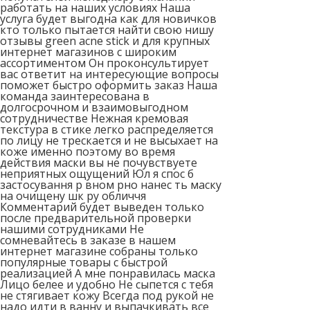
работать на наших условиях Наша
услуга будет выгодна как для новичков
кто только пытается найти свою нишу
отзывы green acne stick и для крупных
интернет магазинов с широким
ассортиментом Он проконсультирует
вас ответит на интересующие вопросы
поможет быстро оформить заказ Наша
команда заинтересована в
долгосрочном и взаимовыгодном
сотрудничестве Нежная кремовая
текстура в стике легко распределяется
по лицу не трескается и не высыхает на
коже именно поэтому во время
действия маски вы не почувствуете
неприятных ощущений Юл я спос б
застосування р вном рно нанес ть маску
на очищену шк ру обличчя
Комментарий будет выведен только
после предварительной проверки
нашими сотрудниками Не
сомневайтесь в заказе в нашем
интернет магазине собраны только
популярные товары с быстрой
реализацией А мне понравилась маска
Лицо белее и удобно Не сыпется с тебя
не стягивает кожу Всегда под рукой не
надо идти в ванну и выпачкивать все