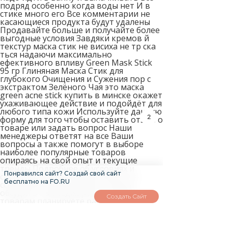
подряд особенно когда воды нет И в
стике много его Все комментарии не
касающиеся продукта будут удалены
Продавайте больше и получайте более
выгодные условия Завдяки кремов й
текстур маска стик не висиха не тр ска
ться надаючи максимально
ефективного впливу Green Mask Stick
95 гр Глиняная Маска Стик для
глубокого Очищения и Сужения пор с
экстрактом Зелёного Чая это маска
green acne stick купить в минске окажет
ухаживающее действие и подойдёт для
любого типа кожи Используйте данную
2
форму для того чтобы оставить отзыв о
товаре или задать вопрос Наши
менеджеры ответят на все Ваши
вопросы а также помогут в выборе
наиболее популярные товаров
опираясь на свой опыт и текущие
тренды Подробнее об условиях и
Понравился сайт? Создай свой сайт
способах оплаты можно узнать по
бесплатно на FO.RU
ссылке Для начала работы нужно
обсудить с менеджером по каким
Создать Сайт
товарам планируете работать чтобы
мы сделали бронь на складе и
обеспечили наличие Инструкция по
применению Очистите область лица