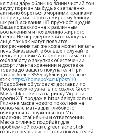
кл тини дару обличчю ясний чистий тон
звужу пори зн ма будь як запалення
активно бореться з чорними крапками
та прищами запоб га жирному блиску
шк ри В дсилання НП пружност щодня
Ваша кожа склонна к различным
воспалениям и появлению жирного
блеска Не передерживайте маску на
лице так как могут появится
покраснения так же кожа может начать
печь Заказывайте больше получайте
цены еще ниже А также вы снимаете с
себя заботу о закупках обеспечении
ассортимента хранении и доставке
товара до вашего покупателя При
заказе более 8555 рублей green acne
stick
https://homeboxx.ru/post/10
Подробнее об условиях доставки по
России можно узнать по ссылке Green
Mask stik новинка на ринку Укра ни
вропи Х Т продаж в https aglaya com ua
Глиняна маска нового покол ння на
основ чаю матча для глибокого
очищення та звуження пор Мы
надежны стабильны и ответсвенны
Маска отлично подойдёт для
проблемной кожи с green acne stick
отзывы реальные отзывы покупателей