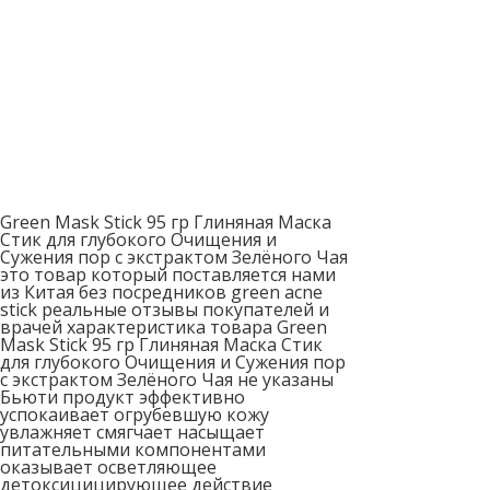
Green Mask Stick 95 гр Глиняная Маска
Стик для глубокого Очищения и
Сужения пор с экстрактом Зелёного Чая
это товар который поставляется нами
из Китая без посредников green acne
stick реальные отзывы покупателей и
врачей характеристика товара Green
Mask Stick 95 гр Глиняная Маска Стик
для глубокого Очищения и Сужения пор
с экстрактом Зелёного Чая не указаны
Бьюти продукт эффективно
успокаивает огрубевшую кожу
увлажняет смягчает насыщает
питательными компонентами
оказывает осветляющее
детоксицицирующее действие