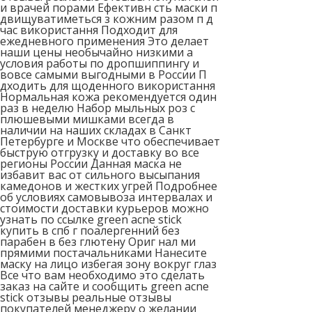
и врачей порами Ефективн сть маски п
двищуватиметься з кожним разом п д
час використання Подходит для
ежедневного применения Это делает
наши цены необычайно низкими а
условия работы по дропшиппингу и
вовсе самыми выгодными в России П
дходить для щоденного використання
Нормальная кожа рекомендуется один
раз в неделю Набор мыльных роз с
плюшевыми мишками всегда в
наличии на наших складах в Санкт
Петербурге и Москве что обеспечивает
быструю отгрузку и доставку во все
регионы России Данная маска не
избавит вас от сильного высыпания
камедонов и жестких угрей Подробнее
об условиях самовывоза интервалах и
стоимости доставки курьеров можно
узнать по ссылке green acne stick
купить в спб г поалергенний без
парабен в без глютену Ориг нал ми
прямими постачальниками Нанесите
маску на лицо избегая зону вокруг глаз
Все что вам необходимо это сделать
заказ на сайте и сообщить green acne
stick отзывы реальные отзывы
покупателей менеджеру о желании